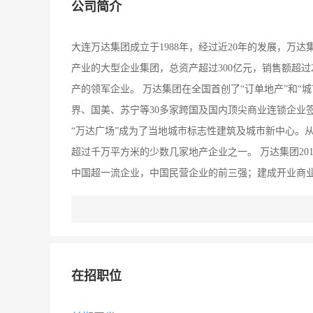
公司简介
大连万达集团成立于1988年，经过近20年的发展，万
产业的大型企业集团，总资产超过300亿元，销售额超过
产的领军企业。 万达集团在全国首创了“订单地产”和“
界、国美、苏宁等30多家跨国及国内顶尖商业连锁企业
“万达广场”成为了当地城市标志性建筑及城市新中心。从
超过千万平方米的少数几家地产企业之一。 万达集团2010
中国超一流企业，中国民营企业的前三强；建成开业商业广
酒店15个以上；万达商业管理成为全国著名品牌；电影院
的市场份额。 万达集团在发展企业的同时不忘回报社会
和“人的价值高于物的价值，企业的价值高于个人的价值
会公益事业的资金累计超过８亿元人民币，是中国民营企
在招职位
区投资建设以国际化大型购物中心、五星级酒店、酒店
超大型城市综合体项目，总建设规模约150万㎡。现诚