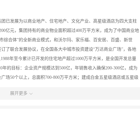
达集团已发展为以商业地产、住宅地产、文化产业、高星级酒店为四大支柱
200亿元，集团持有的商业物业面积超过400万平方米，成为了中国商业地
城市综合体”的全新商业模式，和沃尔玛、家乐福、百安居、百盛、新世
签订了联合发展协议，在全国各大中城市投资建设“万达商业广场”，各地
1988年至今累计已开发的住宅地产超过1000万平方米，是全国开发总量
年的目标：企业资产规模达到500亿，年销售收入确保200-300亿，成为
场50个以上，总面积700-800万平方米；建成白金五星级酒店或五星级
线建成开业55家影院以上，五星级屏幕数突破500块，占据全国30％以上
展开更多
，主动承担社会责任，在实践中形成了“共创财富、公益社会”的企业使命
，社会价值高于企业价值”的核心价值观。十九年来，万达集团奉献于社
业中慈善捐赠额最多的企业之一。 现拟斥约70亿巨资在太原市龙潭湖片
式公寓、五星级多厅万达国际影城、酒吧餐饮一条街及高档住宅为一体的
邀有志之士加入太原万达广场有限公司团队，我们将为您提供完善的培训机