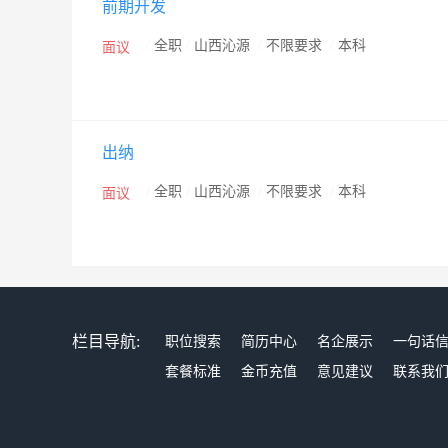
前期开发
制、良好的职业发展平台及有竞争力的薪酬福利。
/
全职
/
山西沁源
/
不限要求
/
本科
面议
出纳
/
全职
/
山西沁源
/
不限要求
/
本科
面议
栏目导航:
职位搜索
简历中心
名企展示
一句话
套餐标准
金币充值
意见建议
联系我