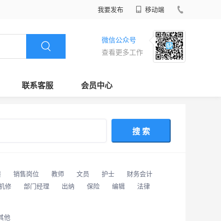
我要发布
移动端
微信公众号
查看更多工作
联系客服
会员中心
搜 索
潢
销售岗位
教师
文员
护士
财务会计
/机修
部门经理
出纳
保险
编辑
法律
其他