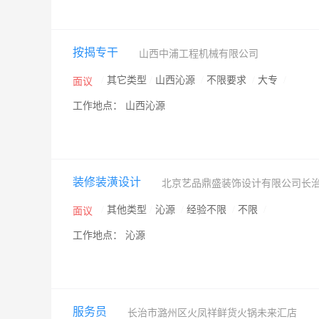
按揭专干
山西中浦工程机械有限公司
/
其它类型
/
山西沁源
/
不限要求
/
大专
/
面议
工作地点： 山西沁源
装修装潢设计
北京艺品鼎盛装饰设计有限公司长
/
其他类型
/
沁源
/
经验不限
/
不限
/
面议
工作地点： 沁源
服务员
长治市潞州区火凤祥鲜货火锅未来汇店