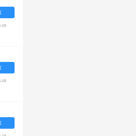
位
-08
位
-08
位