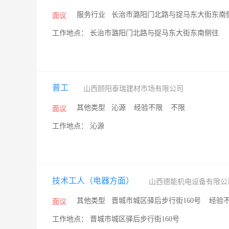
/
服务行业
/
长治市潞阳门北路与捉马东大街东南
面议
工作地点： 长治市潞阳门北路与捉马东大街东南侧往
普工
山西颐阳泰瑞建材市场有限公司
/
其他类型
/
沁源
/
经验不限
/
不限
/
面议
工作地点： 沁源
技术工人（电器方面）
山西德能机电设备有限
/
其他类型
/
晋城市城区驿后步行街160号
/
经验
面议
工作地点： 晋城市城区驿后步行街160号