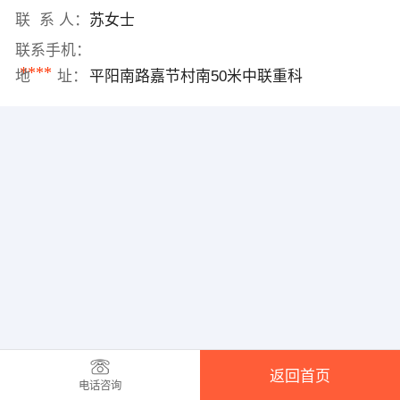
联 系 人：
苏女士
联系手机：
****
地 址：
平阳南路嘉节村南50米中联重科
返回首页
电话咨询