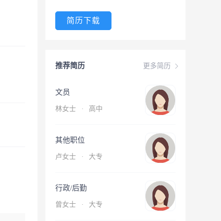
简历下载
推荐简历
更多简历
文员
林女士
·
高中
其他职位
卢女士
·
大专
行政/后勤
曾女士
·
大专