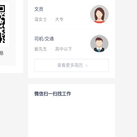
文员
温女士
·
大专
司机/交通
崔先生
·
高中以下
息
查看更多简历
微信扫一扫找工作